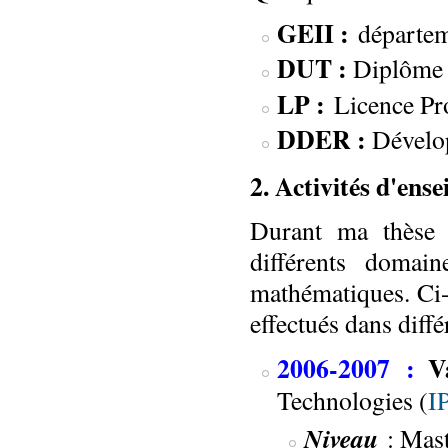
GEII :
départem
DUT :
Diplôme 
LP :
Licence Pr
DDER :
Dévelo
2. Activités d'en
Durant ma thèse d
différents domain
mathématiques. Ci-
effectués dans diff
2006-2007 :
V
Technologies (
I
Niveau
: Mast