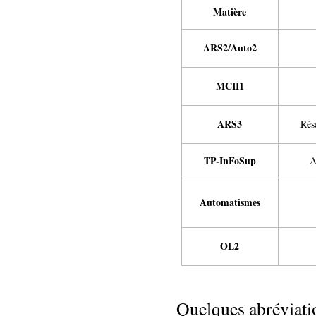
Matière
ARS2/Auto2
MCII1
ARS3
Rés
TP-InFoSup
A
Automatismes
OL2
Quelques abréviatio